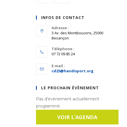
S’ouvre
S’ouvre
dans
dans
INFOS DE CONTACT
un
un
nouvel
Adresse :
nouvel
3 Av. des Montboucons, 25000
onglet
onglet
Besançon
Téléphone :
07 72 09 85 24
E-mail :
S’ouvre
cd25@handisport.org
dans
votre
application
LE PROCHAIN ÉVÈNEMENT
Pas d'événement actuellement
programmé.
VOIR L’AGENDA