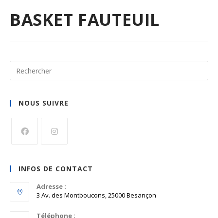
BASKET FAUTEUIL
NOUS SUIVRE
S’ouvre
S’ouvre
dans
dans
INFOS DE CONTACT
un
un
nouvel
Adresse :
nouvel
3 Av. des Montboucons, 25000 Besançon
onglet
onglet
Téléphone :